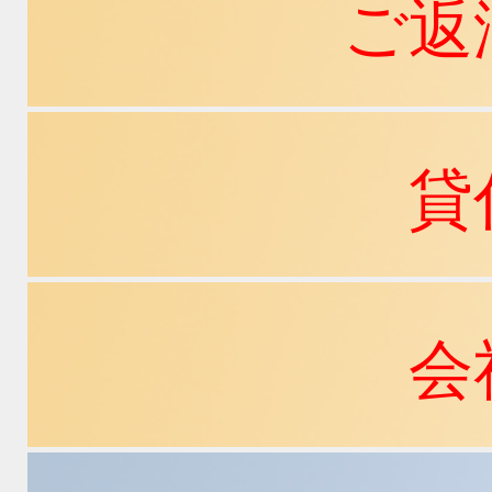
ご返
貸
会