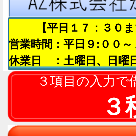
【平日１７：３０ま
営業時間：平日９:００～
休業日 ：土曜日、日曜
～～～～メールが届
３項目の入力で
各社、迷惑メール対策セ
３
り、これまでに届いてい
事案や、迷惑メールフォ