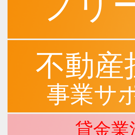
フリ
不動産
事業サ
貸金業